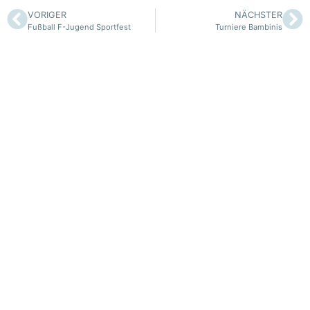
VORIGER
NÄCHSTER
Fußball F-Jugend Sportfest
Turniere Bambinis
Vereinsadresse
Offizielles
Turngemeinde Burg 1876
Vereinssatzung
e.V.
Impressum
Hasencleverstraße 7
Datenschutz
42659 Solingen
Mitgliedsantrag
vorstand@turngemeinde-
Seiten-Login
burg.de
Spielberechtigung Fußball
Hilfreiches
Social Media